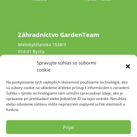
Záhradníctvo GardenTeam
Malobytčianska 1538/3
014 01 Bytča
Spravujte súhlas so súbormi
+421 940 641 231
cookie
Na poskytovanie tých najlepších skúseností používame technológie, ako
kamennysvet@garden-team.sk
sú súbory cookie na ukladanie a/alebo prístup k informáciám o zariadení.
Súhlas s týmito technológiami nám umožní spracovávať údaje, ako je
správanie pri prehliadaní alebo jedinečné ID na tejto stránke. Nesúhlas
alebo odvolanie súhlasu môže nepriaznivo ovplyvniť určité vlastnosti a
funkcie.
2009 - 2026 Pre GARDEN TEAM, s.r.o. &
kamennysvet.sk vytvoril: PECREA.com
Prijať