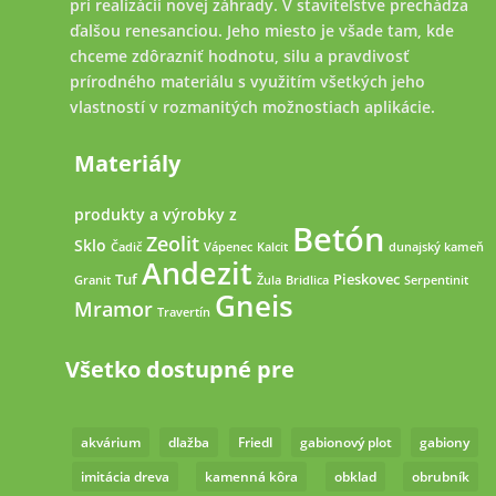
pri realizácii novej záhrady. V staviteľstve prechádza
ďalšou renesanciou. Jeho miesto je všade tam, kde
chceme zdôrazniť hodnotu, silu a pravdivosť
prírodného materiálu s využitím všetkých jeho
vlastností v rozmanitých možnostiach aplikácie.
Materiály
produkty a výrobky z
Betón
Zeolit
Sklo
Čadič
Vápenec
Kalcit
dunajský kameň
Andezit
Tuf
Pieskovec
Granit
Žula
Bridlica
Serpentinit
Gneis
Mramor
Travertín
Všetko dostupné pre
akvárium
dlažba
Friedl
gabionový plot
gabiony
imitácia dreva
kamenná kôra
obklad
obrubník