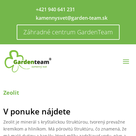
+421 940 641 231
kamennysvet@garden-team.sk
Záhradné centrum GardenTeam
Zeolit
V ponuke nájdete
Zeolit je minerál s kryštalickou štruktúrou, tvorený prevažne
kremíkom a hliníkom. Má pórovitú štruktúru, čo znamená, že
má malé dutiny a kanály, ktoré môžu zadržiavať vodu, plyn a