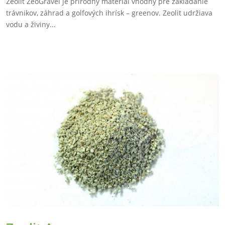
Zeolit ZeoGravel je prírodný materiál vhodný pre zakladanie
trávnikov, záhrad a golfových ihrísk – greenov. Zeolit udržiava
vodu a živiny...