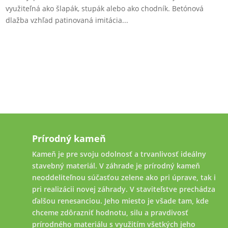
využiteľná ako šlapák, stupák alebo ako chodník. Betónová
dlažba vzhľad patinovaná imitácia...
Prírodný kameň
Kameň je pre svoju odolnosť a trvanlivosť ideálny
stavebný materiál. V záhrade je prírodný kameň
neoddeliteľnou súčasťou zelene ako pri úprave, tak i
pri realizácii novej záhrady. V staviteľstve prechádza
ďalšou renesanciou. Jeho miesto je všade tam, kde
chceme zdôrazniť hodnotu, silu a pravdivosť
prírodného materiálu s využitím všetkých jeho