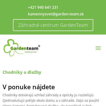
+421 940 641 231
kamennysvet@garden-team.sk
Záhradné centrum GardenTeam
Chodníky a dlažby
V ponuke nájdete
Chodníky dotvárajú vzhľad záhrady a opticky ju rozdeľujú.
Zjednodušujú pohyb okolo domu a v záhrade. Dajú sa použiť
rôzne kamene, formátovaná dlažba, ale napríklad aj štrk.