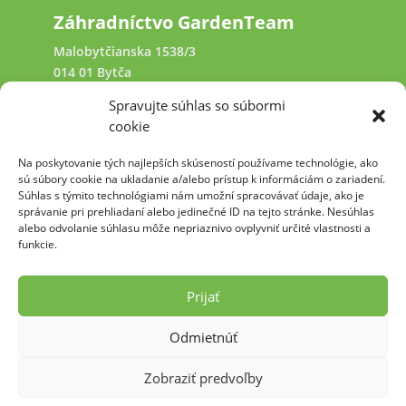
Záhradníctvo GardenTeam
Malobytčianska 1538/3
014 01 Bytča
Spravujte súhlas so súbormi
+421 940 641 231
cookie
Na poskytovanie tých najlepších skúseností používame technológie, ako
kamennysvet@garden-team.sk
sú súbory cookie na ukladanie a/alebo prístup k informáciám o zariadení.
Súhlas s týmito technológiami nám umožní spracovávať údaje, ako je
správanie pri prehliadaní alebo jedinečné ID na tejto stránke. Nesúhlas
alebo odvolanie súhlasu môže nepriaznivo ovplyvniť určité vlastnosti a
funkcie.
2009 - 2026 Pre GARDEN TEAM, s.r.o. &
kamennysvet.sk vytvoril: PECREA.com
Prijať
Zásady ochrany osobných údajov
Odmietnúť
Zobraziť predvoľby