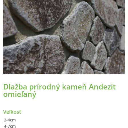
Dlažba prírodný kameň Andezit
omieľaný
Veľkosť
2-4cm
4-7cm