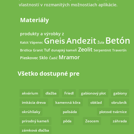
vlastností v rozmanitých možnostiach aplikácie.
Materiály
produkty a výrobky z
Betón
Andezit
Gneis
Kalcit
Vápenec
Žula
Zeolit
Tuf
Bridlica
Granit
dunajský kameň
Serpentinit
Travertín
Mramor
Sklo
Pieskovec
Čadič
Všetko dostupné pre
akvárium
dlažba
Friedl
gabionový plot
gabiony
imitácia dreva
kamenná kôra
obklad
obrubník
okrúhliaky
palisáda
plotové tvárnice
prírodný kameň
pôda
Zeocem
záhrada
zámková dlažba