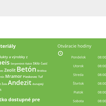
teriály
Otváracie hodiny
ukty a výrobky z
Pondelok
08:00
eis
Sklo
Serpentinit
Kalcit
Čadič
Utorok
08:00
Betón
Zeolit
nec
Bridlica
Streda
08:00
Mramor
Pieskovec
Tuf
rtín
Andezit
Štvrtok
08:00
t
Žula
dunajský
ň
Piatok
08:00
tko dostupné pre
Sobota
08:00