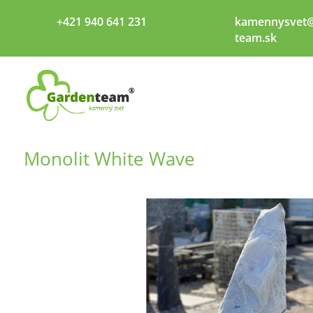
+421 940 641 231
kamennysvet@
team.sk
Monolit White Wave