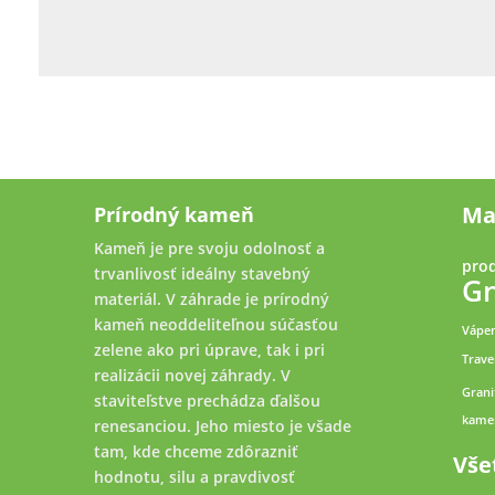
Ma
Prírodný kameň
Kameň je pre svoju odolnosť a
prod
trvanlivosť ideálny stavebný
Gn
materiál. V záhrade je prírodný
kameň neoddeliteľnou súčasťou
Vápe
zelene ako pri úprave, tak i pri
Trave
realizácii novej záhrady. V
Grani
staviteľstve prechádza ďalšou
kame
renesanciou. Jeho miesto je všade
tam, kde chceme zdôrazniť
Vše
hodnotu, silu a pravdivosť