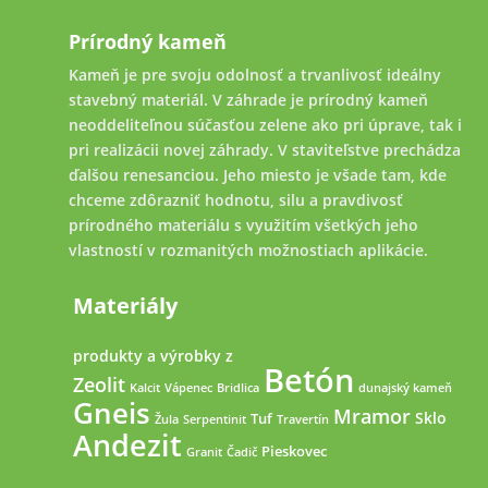
Prírodný kameň
Kameň je pre svoju odolnosť a trvanlivosť ideálny
stavebný materiál. V záhrade je prírodný kameň
neoddeliteľnou súčasťou zelene ako pri úprave, tak i
pri realizácii novej záhrady. V staviteľstve prechádza
ďalšou renesanciou. Jeho miesto je všade tam, kde
chceme zdôrazniť hodnotu, silu a pravdivosť
prírodného materiálu s využitím všetkých jeho
vlastností v rozmanitých možnostiach aplikácie.
Materiály
produkty a výrobky z
Betón
Zeolit
Kalcit
Vápenec
Bridlica
dunajský kameň
Gneis
Mramor
Sklo
Tuf
Žula
Serpentinit
Travertín
Andezit
Pieskovec
Granit
Čadič