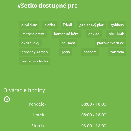
Všetko dostupné pre
akvárium
dlažba
Friedl
gabionový plot
gabiony
imitácia dreva
kamenná kôra
obklad
obrubník
okrúhliaky
palisáda
plotové tvárnice
prírodný kameň
pôda
Zeocem
záhrada
zámková dlažba
Otváracie hodiny
Pondelok
08:00 - 18:00
Utorok
08:00 - 18:00
Streda
08:00 - 18:00