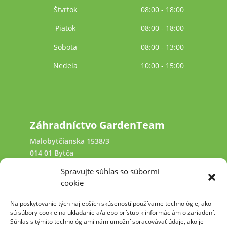
Štvrtok
08:00 - 18:00
Piatok
08:00 - 18:00
Sobota
08:00 - 13:00
Nedeľa
10:00 - 15:00
Záhradníctvo GardenTeam
Malobytčianska 1538/3
014 01 Bytča
Spravujte súhlas so súbormi
+421 940 641 231
cookie
Na poskytovanie tých najlepších skúseností používame technológie, ako
kamennysvet@garden-team.sk
sú súbory cookie na ukladanie a/alebo prístup k informáciám o zariadení.
Súhlas s týmito technológiami nám umožní spracovávať údaje, ako je