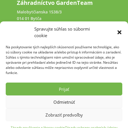
Záhradníctvo GardenTeam
Malobytčianska 1538/3
014 01 Bytča
Spravujte súhlas so súbormi
+421 940 641 231
cookie
Na poskytovanie tých najlepších skúseností používame technológie, ako
kamennysvet@garden-team.sk
sú súbory cookie na ukladanie a/alebo prístup k informáciám o zariadení.
Súhlas s týmito technológiami nám umožní spracovávať údaje, ako je
správanie pri prehliadaní alebo jedinečné ID na tejto stránke. Nesúhlas
alebo odvolanie súhlasu môže nepriaznivo ovplyvniť určité vlastnosti a
funkcie.
2009 - 2026 Pre GARDEN TEAM, s.r.o. &
kamennysvet.sk vytvoril: PECREA.com
Prijať
Zásady ochrany osobných údajov
Odmietnúť
Zobraziť predvoľby
Zásady používania súborov cookie
Zásady ochrany osobných údajov