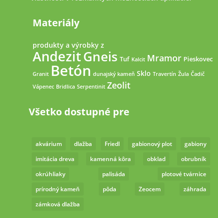
Materiály
produkty a výrobky z
Andezit
Gneis
Mramor
Tuf
Pieskovec
Kalcit
Betón
Sklo
Granit
dunajský kameň
Travertín
Žula
Čadič
Zeolit
Vápenec
Bridlica
Serpentinit
Všetko dostupné pre
akvárium
dlažba
Friedl
gabionový plot
gabiony
imitácia dreva
kamenná kôra
obklad
obrubník
okrúhliaky
palisáda
plotové tvárnice
prírodný kameň
pôda
Zeocem
záhrada
zámková dlažba