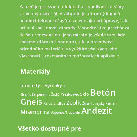
Kameň je pre svoju odolnosť a trvanlivosť ideálny
stavebný materiál. V záhrade je prírodný kameň
neoddeliteľnou súčasťou zelene ako pri úprave, tak i
pri realizácii novej záhrady. V staviteľstve prechádza
ďalšou renesanciou. Jeho miesto je všade tam, kde
chceme zdôrazniť hodnotu, silu a pravdivosť
prírodného materiálu s využitím všetkých jeho
vlastností v rozmanitých možnostiach aplikácie.
Materiály
produkty a výrobky z
Betón
Sklo
Pieskovec
Granit
Serpentinit
Čadič
Gneis
Zeolit
Kalcit
Bridlica
Žula
dunajský kameň
Andezit
Mramor
Tuf
Vápenec
Travertín
Všetko dostupné pre