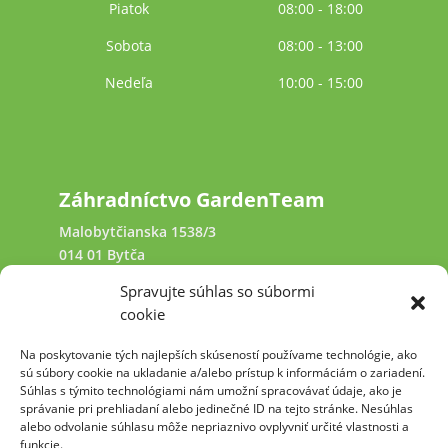
Piatok
08:00 - 18:00
Sobota
08:00 - 13:00
Nedeľa
10:00 - 15:00
Záhradníctvo GardenTeam
Malobytčianska 1538/3
014 01 Bytča
Spravujte súhlas so súbormi
+421 940 641 231
cookie
Na poskytovanie tých najlepších skúseností používame technológie, ako
kamennysvet@garden-team.sk
sú súbory cookie na ukladanie a/alebo prístup k informáciám o zariadení.
Súhlas s týmito technológiami nám umožní spracovávať údaje, ako je
správanie pri prehliadaní alebo jedinečné ID na tejto stránke. Nesúhlas
alebo odvolanie súhlasu môže nepriaznivo ovplyvniť určité vlastnosti a
funkcie.