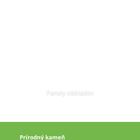
Panely obkladov
Prírodný kameň