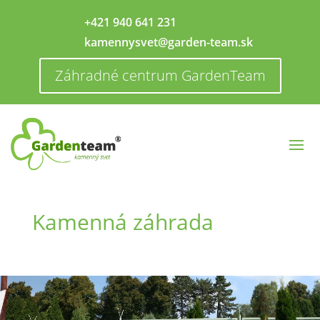
+421 940 641 231
kamennysvet@garden-team.sk
Záhradné centrum GardenTeam
Kamenná záhrada