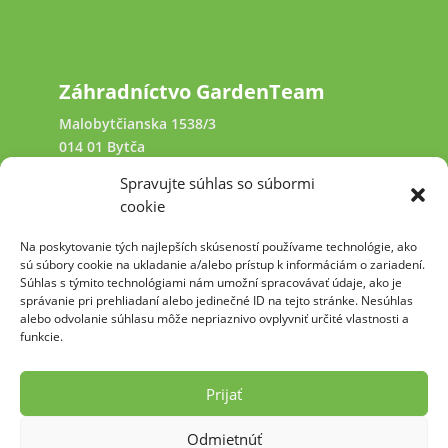
Záhradníctvo GardenTeam
Malobytčianska 1538/3
014 01 Bytča
Spravujte súhlas so súbormi
+421 940 641 231
cookie
Na poskytovanie tých najlepších skúseností používame technológie, ako
kamennysvet@garden-team.sk
sú súbory cookie na ukladanie a/alebo prístup k informáciám o zariadení.
Súhlas s týmito technológiami nám umožní spracovávať údaje, ako je
správanie pri prehliadaní alebo jedinečné ID na tejto stránke. Nesúhlas
alebo odvolanie súhlasu môže nepriaznivo ovplyvniť určité vlastnosti a
funkcie.
2009 - 2026 Pre GARDEN TEAM, s.r.o. &
kamennysvet.sk vytvoril: PECREA.com
Prijať
Zásady ochrany osobných údajov
Odmietnúť