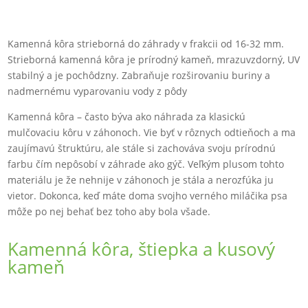
Kamenná kôra strieborná do záhrady v frakcii od 16-32 mm.
Strieborná kamenná kôra je prírodný kameň, mrazuvzdorný, UV
stabilný a je pochôdzny. Zabraňuje rozširovaniu buriny a
nadmernému vyparovaniu vody z pôdy
Kamenná kôra – často býva ako náhrada za klasickú
mulčovaciu kôru v záhonoch. Vie byť v rôznych odtieňoch a ma
zaujímavú štruktúru, ale stále si zachováva svoju prírodnú
farbu čím nepôsobí v záhrade ako gýč. Veľkým plusom tohto
materiálu je že nehnije v záhonoch je stála a nerozfúka ju
vietor. Dokonca, keď máte doma svojho verného miláčika psa
môže po nej behať bez toho aby bola všade.
Kamenná kôra, štiepka a kusový
kameň