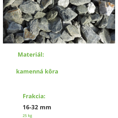
Materiál:
kamenná kôra
Frakcia:
16-32 mm
25 kg