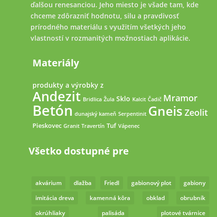
ďalšou renesanciou. Jeho miesto je všade tam, kde
chceme zdôrazniť hodnotu, silu a pravdivosť
prírodného materiálu s využitím všetkých jeho
vlastností v rozmanitých možnostiach aplikácie.
Materiály
produkty a výrobky z
Andezit
Mramor
Sklo
Bridlica
Žula
Kalcit
Čadič
Betón
Gneis
Zeolit
dunajský kameň
Serpentinit
Pieskovec
Tuf
Granit
Travertín
Vápenec
Všetko dostupné pre
akvárium
dlažba
Friedl
gabionový plot
gabiony
imitácia dreva
kamenná kôra
obklad
obrubník
okrúhliaky
palisáda
plotové tvárnice