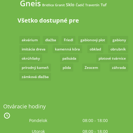
Gneis
Sklo
Tuf
Bridlica
Granit
Čadič
Travertín
Všetko dostupné pre
akvárium
dlažba
Friedl
gabionový plot
gabiony
imitácia dreva
kamenná kôra
obklad
obrubník
okrúhliaky
palisáda
plotové tvárnice
prírodný kameň
pôda
Zeocem
záhrada
zámková dlažba
Otváracie hodiny
Pondelok
08:00 - 18:00
Utorok
08:00 - 18:00