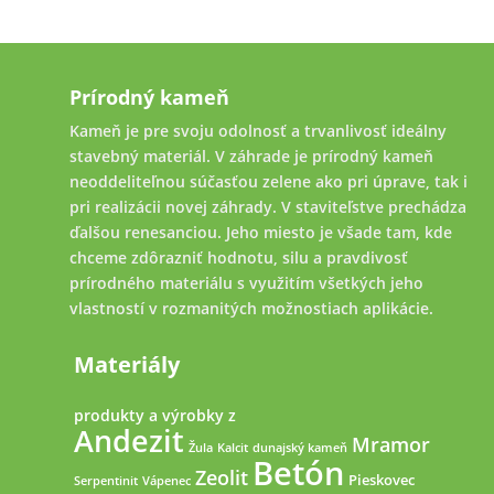
Prírodný kameň
Kameň je pre svoju odolnosť a trvanlivosť ideálny
stavebný materiál. V záhrade je prírodný kameň
neoddeliteľnou súčasťou zelene ako pri úprave, tak i
pri realizácii novej záhrady. V staviteľstve prechádza
ďalšou renesanciou. Jeho miesto je všade tam, kde
chceme zdôrazniť hodnotu, silu a pravdivosť
prírodného materiálu s využitím všetkých jeho
vlastností v rozmanitých možnostiach aplikácie.
Materiály
produkty a výrobky z
Andezit
Mramor
Žula
Kalcit
dunajský kameň
Betón
Zeolit
Pieskovec
Serpentinit
Vápenec